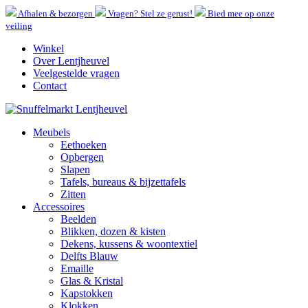
Afhalen & bezorgen
Vragen? Stel ze gerust!
Bied mee op onze
veiling
Winkel
Over Lentjheuvel
Veelgestelde vragen
Contact
Meubels
Eethoeken
Opbergen
Slapen
Tafels, bureaus & bijzettafels
Zitten
Accessoires
Beelden
Blikken, dozen & kisten
Dekens, kussens & woontextiel
Delfts Blauw
Emaille
Glas & Kristal
Kapstokken
Klokken