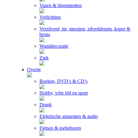
Vazen & bloempotten
Verlichting
Verzilverd, tin, messing, zilverkleurig, koper &
brons
Wanddecoratie
Zink
Overig
Boeken, DVD’s & CD’s
Hobby, vrije tijd en sport
Drank
Elektrische apparaten & audio
Fietsen & toebehoren