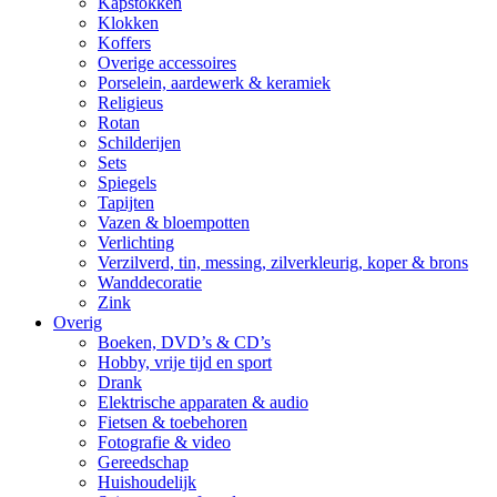
Kapstokken
Klokken
Koffers
Overige accessoires
Porselein, aardewerk & keramiek
Religieus
Rotan
Schilderijen
Sets
Spiegels
Tapijten
Vazen & bloempotten
Verlichting
Verzilverd, tin, messing, zilverkleurig, koper & brons
Wanddecoratie
Zink
Overig
Boeken, DVD’s & CD’s
Hobby, vrije tijd en sport
Drank
Elektrische apparaten & audio
Fietsen & toebehoren
Fotografie & video
Gereedschap
Huishoudelijk