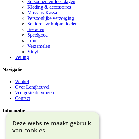
Seizoenen en feestdagen
Kleding & accessoires
Massa is Kassa
Persoonlijke verzorging
Senioren & hulpmiddelen
Sieraden
Speelgoed
Tuin
Verzamelen
Vinyl
Veiling
Navigatie
Winkel
Over Lentjheuvel
Veelgestelde vragen
Contact
Informatie
Deze website maakt gebruik
Algemene voorwaarden
Privacyverklaring
van cookies.
Bezorgen & afhalen