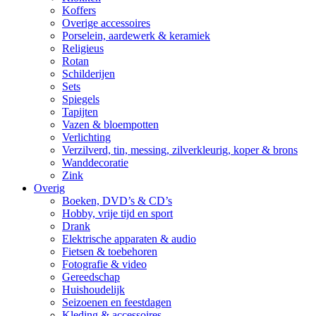
Koffers
Overige accessoires
Porselein, aardewerk & keramiek
Religieus
Rotan
Schilderijen
Sets
Spiegels
Tapijten
Vazen & bloempotten
Verlichting
Verzilverd, tin, messing, zilverkleurig, koper & brons
Wanddecoratie
Zink
Overig
Boeken, DVD’s & CD’s
Hobby, vrije tijd en sport
Drank
Elektrische apparaten & audio
Fietsen & toebehoren
Fotografie & video
Gereedschap
Huishoudelijk
Seizoenen en feestdagen
Kleding & accessoires