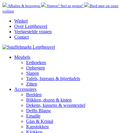
Afhalen & bezorgen
Vragen? Stel ze gerust!
Bied mee op onze
veiling
Winkel
Over Lentjheuvel
Veelgestelde vragen
Contact
Meubels
Eethoeken
Opbergen
Slapen
Tafels, bureaus & bijzettafels
Zitten
Accessoires
Beelden
Blikken, dozen & kisten
Dekens, kussens & woontextiel
Delfts Blauw
Emaille
Glas & Kristal
Kapstokken
Klokken