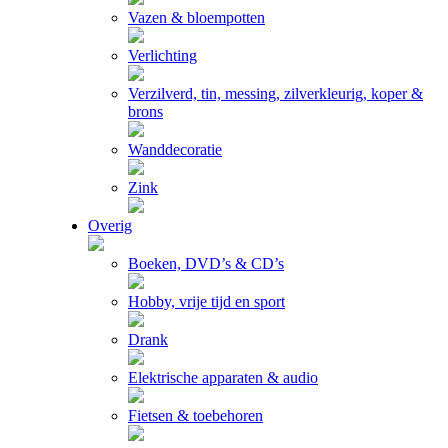
Vazen & bloempotten
Verlichting
Verzilverd, tin, messing, zilverkleurig, koper &
brons
Wanddecoratie
Zink
Overig
Boeken, DVD’s & CD’s
Hobby, vrije tijd en sport
Drank
Elektrische apparaten & audio
Fietsen & toebehoren