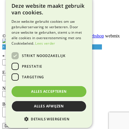
Deze website maakt gebruik
Algemene voorwaarden
Privacyverklaring
van cookies.
Bezorgen & afhalen
Retourneren & garantie
Deze website gebruikt cookies om uw
Adres & route
gebruikerservaring te verbeteren. Door
onze website te gebruiken, stemt u in met
© 2026 Snuffelmarkt Lentjheuvel |
Maatwerk webshop
webmix
alle cookies in overeenstemming met ons
Cookiebeleid.
Lees verder
×
STRIKT NOODZAKELIJK
*
PRESTATIE
E-mailadres*
TARGETING
Naam
ALLES ACCEPTEREN
Bericht
ALLES AFWIJZEN
DETAILS WEERGEVEN