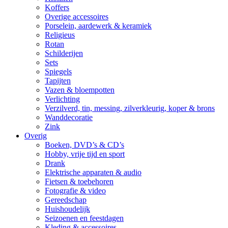
Koffers
Overige accessoires
Porselein, aardewerk & keramiek
Religieus
Rotan
Schilderijen
Sets
Spiegels
Tapijten
Vazen & bloempotten
Verlichting
Verzilverd, tin, messing, zilverkleurig, koper & brons
Wanddecoratie
Zink
Overig
Boeken, DVD’s & CD’s
Hobby, vrije tijd en sport
Drank
Elektrische apparaten & audio
Fietsen & toebehoren
Fotografie & video
Gereedschap
Huishoudelijk
Seizoenen en feestdagen
Kleding & accessoires