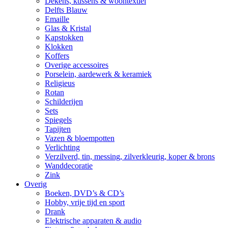
Dekens, kussens & woontextiel
Delfts Blauw
Emaille
Glas & Kristal
Kapstokken
Klokken
Koffers
Overige accessoires
Porselein, aardewerk & keramiek
Religieus
Rotan
Schilderijen
Sets
Spiegels
Tapijten
Vazen & bloempotten
Verlichting
Verzilverd, tin, messing, zilverkleurig, koper & brons
Wanddecoratie
Zink
Overig
Boeken, DVD’s & CD’s
Hobby, vrije tijd en sport
Drank
Elektrische apparaten & audio