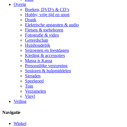
Overig
Boeken, DVD’s & CD’s
Hobby, vrije tijd en sport
Drank
Elektrische apparaten & audio
Fietsen & toebehoren
Fotografie & video
Gereedschap
Huishoudelijk
Seizoenen en feestdagen
Kleding & accessoires
Massa is Kassa
Persoonlijke verzorging
Senioren & hulpmiddelen
Sieraden
Speelgoed
Tuin
Verzamelen
Vinyl
Veiling
Navigatie
Winkel