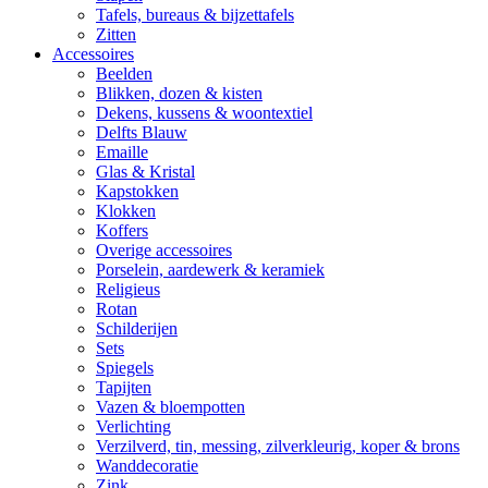
Tafels, bureaus & bijzettafels
Zitten
Accessoires
Beelden
Blikken, dozen & kisten
Dekens, kussens & woontextiel
Delfts Blauw
Emaille
Glas & Kristal
Kapstokken
Klokken
Koffers
Overige accessoires
Porselein, aardewerk & keramiek
Religieus
Rotan
Schilderijen
Sets
Spiegels
Tapijten
Vazen & bloempotten
Verlichting
Verzilverd, tin, messing, zilverkleurig, koper & brons
Wanddecoratie
Zink