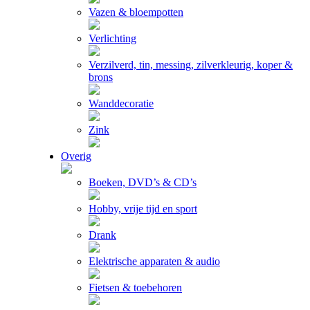
Vazen & bloempotten
Verlichting
Verzilverd, tin, messing, zilverkleurig, koper &
brons
Wanddecoratie
Zink
Overig
Boeken, DVD’s & CD’s
Hobby, vrije tijd en sport
Drank
Elektrische apparaten & audio
Fietsen & toebehoren