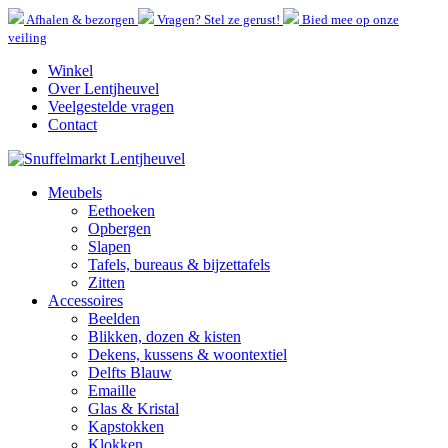
Afhalen & bezorgen
Vragen? Stel ze gerust!
Bied mee op onze
veiling
Winkel
Over Lentjheuvel
Veelgestelde vragen
Contact
Meubels
Eethoeken
Opbergen
Slapen
Tafels, bureaus & bijzettafels
Zitten
Accessoires
Beelden
Blikken, dozen & kisten
Dekens, kussens & woontextiel
Delfts Blauw
Emaille
Glas & Kristal
Kapstokken
Klokken