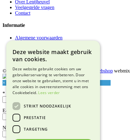
Over Lentjheuvel
Veelgestelde vragen
Contact
Informatie
Algemene voorwaarden
Privacyverklaring
Bezorgen & afhalen
Deze website maakt gebruik
Retourneren & garantie
van cookies.
Adres & route
Deze website gebruikt cookies om uw
© 2026 Snuffelmarkt Lentjheuvel |
Maatwerk webshop
webmix
gebruikerservaring te verbeteren. Door
onze website te gebruiken, stemt u in met
×
alle cookies in overeenstemming met ons
Cookiebeleid.
Lees verder
*
STRIKT NOODZAKELIJK
E-mailadres*
PRESTATIE
Naam
TARGETING