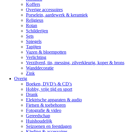
Koffers
Overige accessoires
Porselein, aardewerk & keramiek
Religieus
Rotan
Schilderijen
Sets
Spiegels
Tapijten
Vazen & bloempotten
Verlichting
Verzilverd, tin, messing, zilverkleurig, koper & brons
Wanddecoratie
Zink
Overig
Boeken, DVD’s & CD’s
Hobby, vrije tijd en sport
Drank
Elektrische apparaten & audio
Fietsen & toebehoren
Fotografie & video
Gereedschap
Huishoudelijk
Seizoenen en feestdagen
Kleding & accessoires