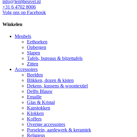
info@lentjheuvel.nl
+31 6 4702 8006
Volg ons op Facebook
Winkelen
Meubels
Eethoeken
Opbergen
Slapen
Tafels, bureaus & bijzettafels
Zitten
Accessoires
Beelden
Blikken, dozen & kisten
Dekens, kussens & woontextiel
Delfts Blauw
Emaille
Glas & Kristal
Kapstokken
Klokken
Koffers
Overige accessoires
Porselein, aardewerk & keramiek
Religieus