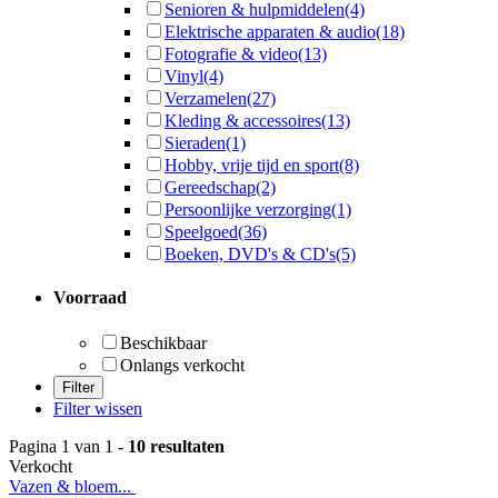
Senioren & hulpmiddelen
(4)
Elektrische apparaten & audio
(18)
Fotografie & video
(13)
Vinyl
(4)
Verzamelen
(27)
Kleding & accessoires
(13)
Sieraden
(1)
Hobby, vrije tijd en sport
(8)
Gereedschap
(2)
Persoonlijke verzorging
(1)
Speelgoed
(36)
Boeken, DVD's & CD's
(5)
Voorraad
Beschikbaar
Onlangs verkocht
Filter wissen
Pagina 1 van 1 -
10 resultaten
Verkocht
Vazen & bloem...