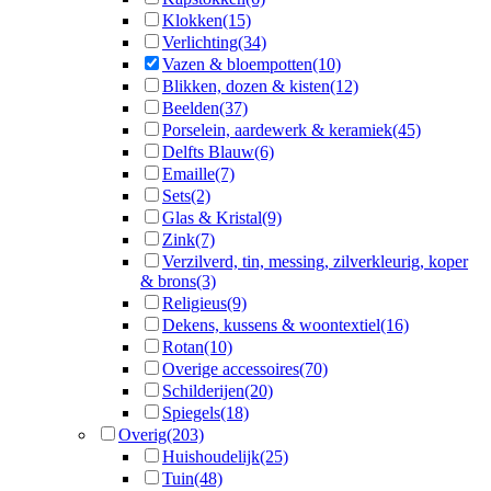
Klokken
(15)
Verlichting
(34)
Vazen & bloempotten
(10)
Blikken, dozen & kisten
(12)
Beelden
(37)
Porselein, aardewerk & keramiek
(45)
Delfts Blauw
(6)
Emaille
(7)
Sets
(2)
Glas & Kristal
(9)
Zink
(7)
Verzilverd, tin, messing, zilverkleurig, koper
& brons
(3)
Religieus
(9)
Dekens, kussens & woontextiel
(16)
Rotan
(10)
Overige accessoires
(70)
Schilderijen
(20)
Spiegels
(18)
Overig
(203)
Huishoudelijk
(25)
Tuin
(48)