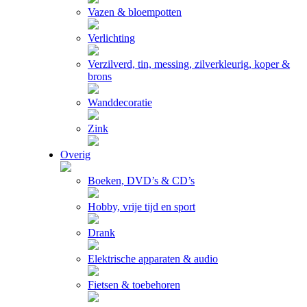
Vazen & bloempotten
Verlichting
Verzilverd, tin, messing, zilverkleurig, koper &
brons
Wanddecoratie
Zink
Overig
Boeken, DVD’s & CD’s
Hobby, vrije tijd en sport
Drank
Elektrische apparaten & audio
Fietsen & toebehoren