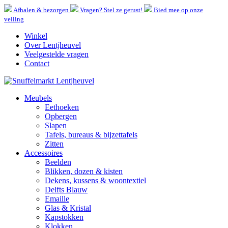
Afhalen & bezorgen
Vragen? Stel ze gerust!
Bied mee op onze
veiling
Winkel
Over Lentjheuvel
Veelgestelde vragen
Contact
Meubels
Eethoeken
Opbergen
Slapen
Tafels, bureaus & bijzettafels
Zitten
Accessoires
Beelden
Blikken, dozen & kisten
Dekens, kussens & woontextiel
Delfts Blauw
Emaille
Glas & Kristal
Kapstokken
Klokken