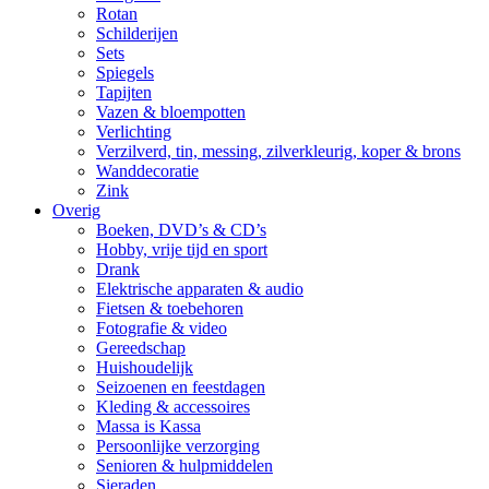
Rotan
Schilderijen
Sets
Spiegels
Tapijten
Vazen & bloempotten
Verlichting
Verzilverd, tin, messing, zilverkleurig, koper & brons
Wanddecoratie
Zink
Overig
Boeken, DVD’s & CD’s
Hobby, vrije tijd en sport
Drank
Elektrische apparaten & audio
Fietsen & toebehoren
Fotografie & video
Gereedschap
Huishoudelijk
Seizoenen en feestdagen
Kleding & accessoires
Massa is Kassa
Persoonlijke verzorging
Senioren & hulpmiddelen
Sieraden