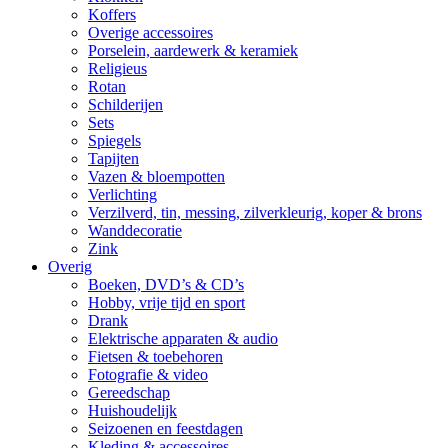
Koffers
Overige accessoires
Porselein, aardewerk & keramiek
Religieus
Rotan
Schilderijen
Sets
Spiegels
Tapijten
Vazen & bloempotten
Verlichting
Verzilverd, tin, messing, zilverkleurig, koper & brons
Wanddecoratie
Zink
Overig
Boeken, DVD’s & CD’s
Hobby, vrije tijd en sport
Drank
Elektrische apparaten & audio
Fietsen & toebehoren
Fotografie & video
Gereedschap
Huishoudelijk
Seizoenen en feestdagen
Kleding & accessoires