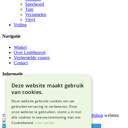
Speelgoed
Tuin
Verzamelen
Vinyl
Veiling
Navigatie
Winkel
Over Lentjheuvel
Veelgestelde vragen
Contact
Informatie
Deze website maakt gebruik
Algemene voorwaarden
Privacyverklaring
van cookies.
Bezorgen & afhalen
Retourneren & garantie
Deze website gebruikt cookies om uw
Adres & route
gebruikerservaring te verbeteren. Door
onze website te gebruiken, stemt u in met
© 2026 Snuffelmarkt Lentjheuvel |
Maatwerk webshop
webmix
alle cookies in overeenstemming met ons
Cookiebeleid.
Lees verder
×