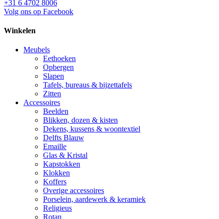
+31 6 4702 8006
Volg ons op Facebook
Winkelen
Meubels
Eethoeken
Opbergen
Slapen
Tafels, bureaus & bijzettafels
Zitten
Accessoires
Beelden
Blikken, dozen & kisten
Dekens, kussens & woontextiel
Delfts Blauw
Emaille
Glas & Kristal
Kapstokken
Klokken
Koffers
Overige accessoires
Porselein, aardewerk & keramiek
Religieus
Rotan