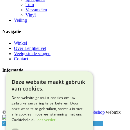
Tuin
Verzamelen
Vinyl
Veiling
Navigatie
Winkel
Over Lentjheuvel
Veelgestelde vragen
Contact
Informatie
Deze website maakt gebruik
Algemene voorwaarden
Privacyverklaring
van cookies.
Bezorgen & afhalen
Retourneren & garantie
Deze website gebruikt cookies om uw
Adres & route
gebruikerservaring te verbeteren. Door
onze website te gebruiken, stemt u in met
© 2026 Snuffelmarkt Lentjheuvel |
Maatwerk webshop
webmix
alle cookies in overeenstemming met ons
Cookiebeleid.
Lees verder
×