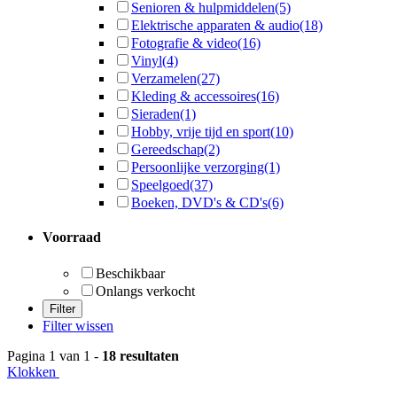
Senioren & hulpmiddelen
(5)
Elektrische apparaten & audio
(18)
Fotografie & video
(16)
Vinyl
(4)
Verzamelen
(27)
Kleding & accessoires
(16)
Sieraden
(1)
Hobby, vrije tijd en sport
(10)
Gereedschap
(2)
Persoonlijke verzorging
(1)
Speelgoed
(37)
Boeken, DVD's & CD's
(6)
Voorraad
Beschikbaar
Onlangs verkocht
Filter wissen
Pagina 1 van 1 -
18 resultaten
Klokken