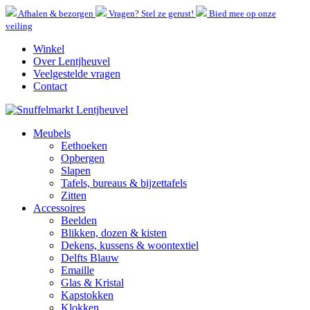
Afhalen & bezorgen
Vragen? Stel ze gerust!
Bied mee op onze
veiling
Winkel
Over Lentjheuvel
Veelgestelde vragen
Contact
Meubels
Eethoeken
Opbergen
Slapen
Tafels, bureaus & bijzettafels
Zitten
Accessoires
Beelden
Blikken, dozen & kisten
Dekens, kussens & woontextiel
Delfts Blauw
Emaille
Glas & Kristal
Kapstokken
Klokken