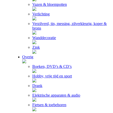
Vazen & bloempotten
Verlichting
Verzilverd, tin, messing, zilverkleurig, koper &
brons
Wanddecoratie
Zink
Overig
Boeken, DVD’s & CD’s
Hobby, vrije tijd en sport
Drank
Elektrische apparaten & audio
Fietsen & toebehoren