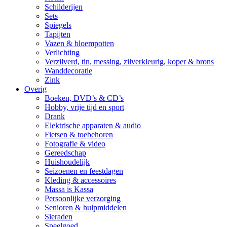
Schilderijen
Sets
Spiegels
Tapijten
Vazen & bloempotten
Verlichting
Verzilverd, tin, messing, zilverkleurig, koper & brons
Wanddecoratie
Zink
Overig
Boeken, DVD’s & CD’s
Hobby, vrije tijd en sport
Drank
Elektrische apparaten & audio
Fietsen & toebehoren
Fotografie & video
Gereedschap
Huishoudelijk
Seizoenen en feestdagen
Kleding & accessoires
Massa is Kassa
Persoonlijke verzorging
Senioren & hulpmiddelen
Sieraden
Speelgoed