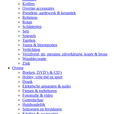
Koffers
Overige accessoires
Porselein, aardewerk & keramiek
Religieus
Rotan
Schilderijen
Sets
Spiegels
Tapijten
Vazen & bloempotten
Verlichting
Verzilverd, tin, messing, zilverkleurig, koper & brons
Wanddecoratie
Zink
Overig
Boeken, DVD’s & CD’s
Hobby, vrije tijd en sport
Drank
Elektrische apparaten & audio
Fietsen & toebehoren
Fotografie & video
Gereedschap
Huishoudelijk
Seizoenen en feestdagen
Kleding & accessoires