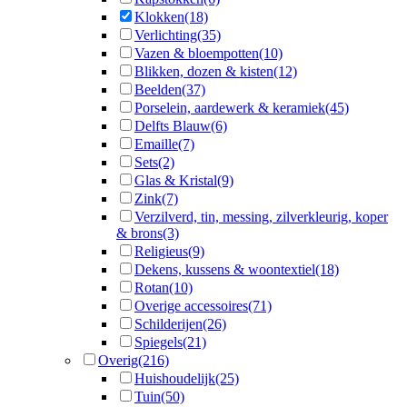
Klokken
(18)
Verlichting
(35)
Vazen & bloempotten
(10)
Blikken, dozen & kisten
(12)
Beelden
(37)
Porselein, aardewerk & keramiek
(45)
Delfts Blauw
(6)
Emaille
(7)
Sets
(2)
Glas & Kristal
(9)
Zink
(7)
Verzilverd, tin, messing, zilverkleurig, koper
& brons
(3)
Religieus
(9)
Dekens, kussens & woontextiel
(18)
Rotan
(10)
Overige accessoires
(71)
Schilderijen
(26)
Spiegels
(21)
Overig
(216)
Huishoudelijk
(25)
Tuin
(50)