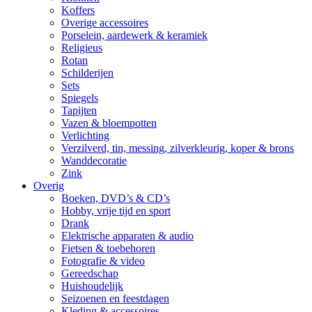
Koffers
Overige accessoires
Porselein, aardewerk & keramiek
Religieus
Rotan
Schilderijen
Sets
Spiegels
Tapijten
Vazen & bloempotten
Verlichting
Verzilverd, tin, messing, zilverkleurig, koper & brons
Wanddecoratie
Zink
Overig
Boeken, DVD’s & CD’s
Hobby, vrije tijd en sport
Drank
Elektrische apparaten & audio
Fietsen & toebehoren
Fotografie & video
Gereedschap
Huishoudelijk
Seizoenen en feestdagen
Kleding & accessoires