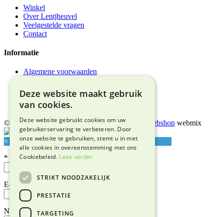
Winkel
Over Lentjheuvel
Veelgestelde vragen
Contact
Informatie
Algemene voorwaarden
Privacyverklaring
Bezorgen & afhalen
Deze website maakt gebruik
Retourneren & garantie
van cookies.
Adres & route
Deze website gebruikt cookies om uw
© 2026 Snuffelmarkt Lentjheuvel |
Maatwerk webshop
webmix
gebruikerservaring te verbeteren. Door
onze website te gebruiken, stemt u in met
×
alle cookies in overeenstemming met ons
Cookiebeleid.
Lees verder
*
STRIKT NOODZAKELIJK
E-mailadres*
PRESTATIE
Naam
TARGETING