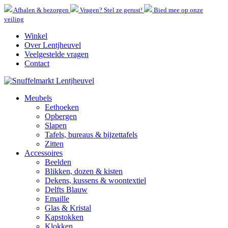
Afhalen & bezorgen
Vragen? Stel ze gerust!
Bied mee op onze
veiling
Winkel
Over Lentjheuvel
Veelgestelde vragen
Contact
Meubels
Eethoeken
Opbergen
Slapen
Tafels, bureaus & bijzettafels
Zitten
Accessoires
Beelden
Blikken, dozen & kisten
Dekens, kussens & woontextiel
Delfts Blauw
Emaille
Glas & Kristal
Kapstokken
Klokken