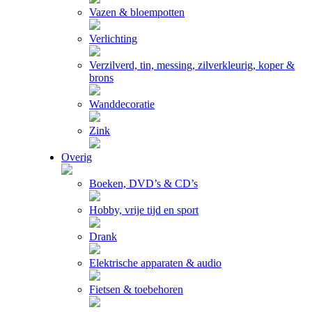
Vazen & bloempotten
Verlichting
Verzilverd, tin, messing, zilverkleurig, koper &
brons
Wanddecoratie
Zink
Overig
Boeken, DVD’s & CD’s
Hobby, vrije tijd en sport
Drank
Elektrische apparaten & audio
Fietsen & toebehoren