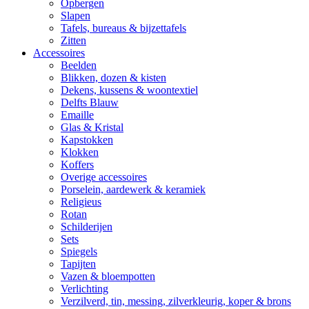
Opbergen
Slapen
Tafels, bureaus & bijzettafels
Zitten
Accessoires
Beelden
Blikken, dozen & kisten
Dekens, kussens & woontextiel
Delfts Blauw
Emaille
Glas & Kristal
Kapstokken
Klokken
Koffers
Overige accessoires
Porselein, aardewerk & keramiek
Religieus
Rotan
Schilderijen
Sets
Spiegels
Tapijten
Vazen & bloempotten
Verlichting
Verzilverd, tin, messing, zilverkleurig, koper & brons