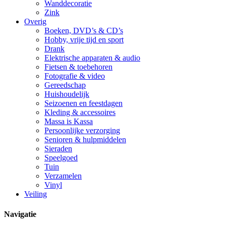
Wanddecoratie
Zink
Overig
Boeken, DVD’s & CD’s
Hobby, vrije tijd en sport
Drank
Elektrische apparaten & audio
Fietsen & toebehoren
Fotografie & video
Gereedschap
Huishoudelijk
Seizoenen en feestdagen
Kleding & accessoires
Massa is Kassa
Persoonlijke verzorging
Senioren & hulpmiddelen
Sieraden
Speelgoed
Tuin
Verzamelen
Vinyl
Veiling
Navigatie