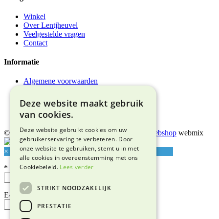
Winkel
Over Lentjheuvel
Veelgestelde vragen
Contact
Informatie
Algemene voorwaarden
Privacyverklaring
Bezorgen & afhalen
Deze website maakt gebruik
Retourneren & garantie
van cookies.
Adres & route
Deze website gebruikt cookies om uw
© 2026 Snuffelmarkt Lentjheuvel |
Maatwerk webshop
webmix
gebruikerservaring te verbeteren. Door
onze website te gebruiken, stemt u in met
×
alle cookies in overeenstemming met ons
Cookiebeleid.
Lees verder
*
STRIKT NOODZAKELIJK
E-mailadres*
PRESTATIE