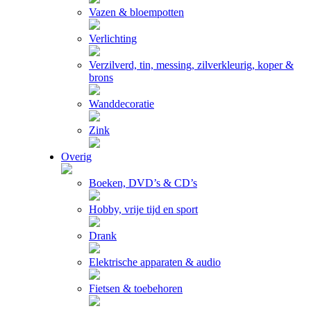
Vazen & bloempotten
Verlichting
Verzilverd, tin, messing, zilverkleurig, koper &
brons
Wanddecoratie
Zink
Overig
Boeken, DVD’s & CD’s
Hobby, vrije tijd en sport
Drank
Elektrische apparaten & audio
Fietsen & toebehoren