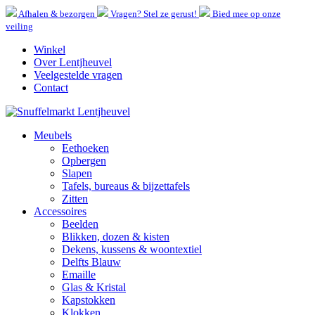
Afhalen & bezorgen
Vragen? Stel ze gerust!
Bied mee op onze
veiling
Winkel
Over Lentjheuvel
Veelgestelde vragen
Contact
Meubels
Eethoeken
Opbergen
Slapen
Tafels, bureaus & bijzettafels
Zitten
Accessoires
Beelden
Blikken, dozen & kisten
Dekens, kussens & woontextiel
Delfts Blauw
Emaille
Glas & Kristal
Kapstokken
Klokken