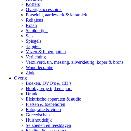
Koffers
Overige accessoires
Porselein, aardewerk & keramiek
Religieus
Rotan
Schilderijen
Sets
Spiegels
Tapijten
Vazen & bloempotten
Verlichting
Verzilverd, tin, messing, zilverkleurig, koper & brons
Wanddecoratie
Zink
Overig
Boeken, DVD’s & CD’s
Hobby, vrije tijd en sport
Drank
Elektrische apparaten & audio
Fietsen & toebehoren
Fotografie & video
Gereedschap
Huishoudelijk
Seizoenen en feestdagen
Kleding & accessoires