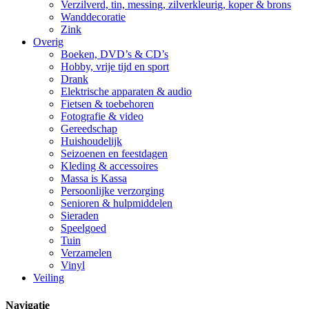
Verzilverd, tin, messing, zilverkleurig, koper & brons
Wanddecoratie
Zink
Overig
Boeken, DVD’s & CD’s
Hobby, vrije tijd en sport
Drank
Elektrische apparaten & audio
Fietsen & toebehoren
Fotografie & video
Gereedschap
Huishoudelijk
Seizoenen en feestdagen
Kleding & accessoires
Massa is Kassa
Persoonlijke verzorging
Senioren & hulpmiddelen
Sieraden
Speelgoed
Tuin
Verzamelen
Vinyl
Veiling
Navigatie