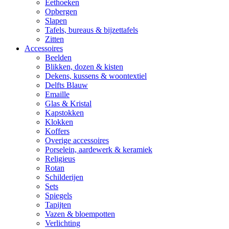
Eethoeken
Opbergen
Slapen
Tafels, bureaus & bijzettafels
Zitten
Accessoires
Beelden
Blikken, dozen & kisten
Dekens, kussens & woontextiel
Delfts Blauw
Emaille
Glas & Kristal
Kapstokken
Klokken
Koffers
Overige accessoires
Porselein, aardewerk & keramiek
Religieus
Rotan
Schilderijen
Sets
Spiegels
Tapijten
Vazen & bloempotten
Verlichting