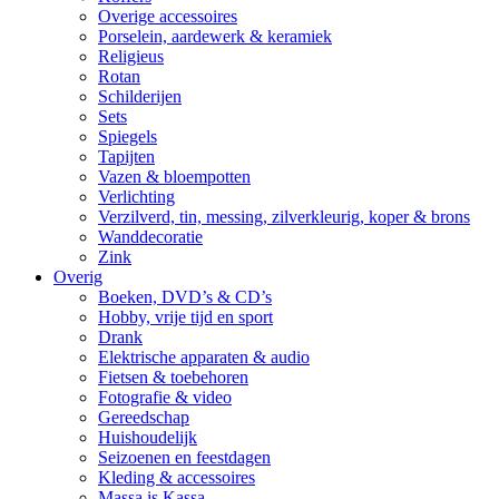
Overige accessoires
Porselein, aardewerk & keramiek
Religieus
Rotan
Schilderijen
Sets
Spiegels
Tapijten
Vazen & bloempotten
Verlichting
Verzilverd, tin, messing, zilverkleurig, koper & brons
Wanddecoratie
Zink
Overig
Boeken, DVD’s & CD’s
Hobby, vrije tijd en sport
Drank
Elektrische apparaten & audio
Fietsen & toebehoren
Fotografie & video
Gereedschap
Huishoudelijk
Seizoenen en feestdagen
Kleding & accessoires
Massa is Kassa