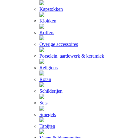
Kapstokken
Klokken
Koffers
Overige accessoires
Porselein, aardewerk & keramiek
Religieus
Rotan
Schilderijen
Sets
Spiegels
Tapijten
Vazen & bloempotten