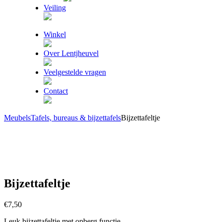
Veiling
Winkel
Over Lentjheuvel
Veelgestelde vragen
Contact
Meubels
Tafels, bureaus & bijzettafels
Bijzettafeltje
Bijzettafeltje
€
7,50
Leuk bijzettafeltje met opberg functie.