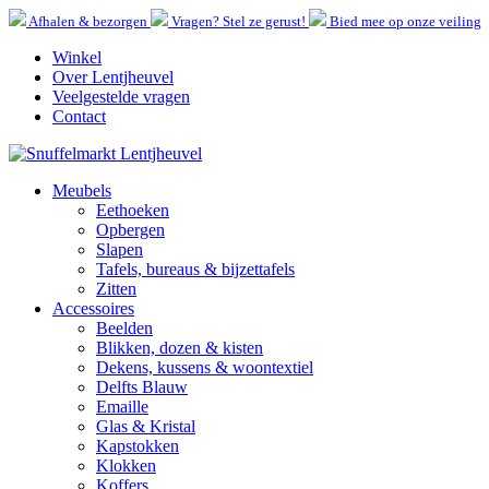
Afhalen & bezorgen
Vragen? Stel ze gerust!
Bied mee op onze veiling
Winkel
Over Lentjheuvel
Veelgestelde vragen
Contact
Meubels
Eethoeken
Opbergen
Slapen
Tafels, bureaus & bijzettafels
Zitten
Accessoires
Beelden
Blikken, dozen & kisten
Dekens, kussens & woontextiel
Delfts Blauw
Emaille
Glas & Kristal
Kapstokken
Klokken
Koffers