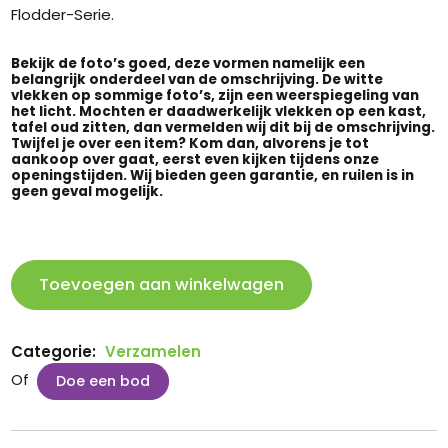
Flodder-Serie.
Bekijk de foto’s goed, deze vormen namelijk een
belangrijk onderdeel van de omschrijving. De witte
vlekken op sommige foto’s, zijn een weerspiegeling van
het licht. Mochten er daadwerkelijk vlekken op een kast,
tafel oud zitten, dan vermelden wij dit bij de omschrijving.
Twijfel je over een item? Kom dan, alvorens je tot
aankoop over gaat, eerst even kijken tijdens onze
openingstijden. Wij bieden geen garantie, en ruilen is in
geen geval mogelijk.
Dressoir
Toevoegen aan winkelwagen
uit
de
Flodder-
serie
Categorie:
Verzamelen
aantal
Of
Doe een bod