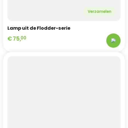
Verzamelen
Lamp uit de Flodder-serie
€
75,
00