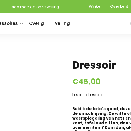
Winkel
Over Lentj
Bied mee op onze veiling
essoires
Overig
Veiling
Dressoir
€
45,00
Leuke dressoir.
Bekijk de foto’s goed, dez
de omschrijving. De witte v
weerspiegeling van het lic
kast, tafel oud zitten, dan v
over een item? Kom dan, al