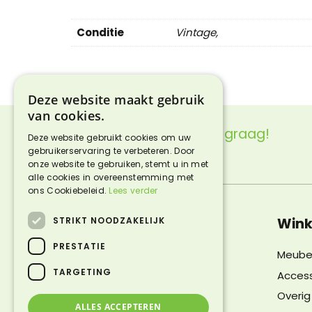
Conditie
Vintage,
Deze website maakt gebruik
van cookies.
Vragen?
We helpen je graag!
Deze website gebruikt cookies om uw
gebruikerservaring te verbeteren. Door
Neem contact met ons op
onze website te gebruiken, stemt u in met
alle cookies in overeenstemming met
ons Cookiebeleid.
Lees verder
STRIKT NOODZAKELIJK
Contactgegevens
Wink
PRESTATIE
Snuffelmarkt Lentjheuvel
Meube
Bokslootweg 1
TARGETING
Access
6142 AB Einighausen
Overig
ALLES ACCEPTEREN