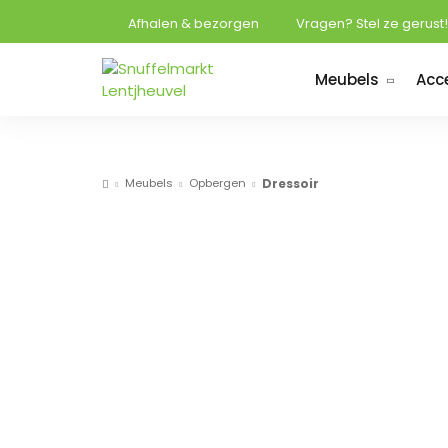
Afhalen & bezorgen
Vragen? Stel ze gerust!
Meubels
Acc
Meubels
Opbergen
Dressoir