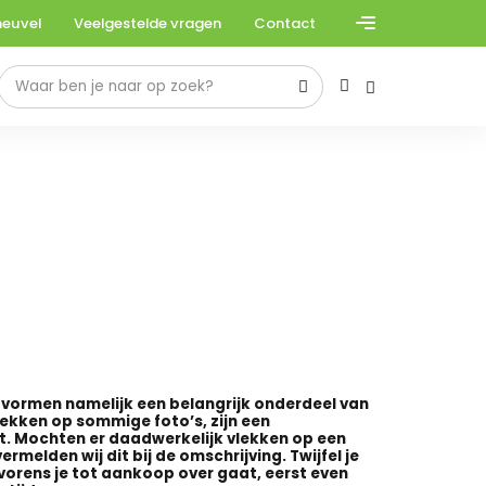
heuvel
Veelgestelde vragen
Contact
e vormen namelijk een belangrijk onderdeel van
lekken op sommige foto’s, zijn een
ht. Mochten er daadwerkelijk vlekken op een
ermelden wij dit bij de omschrijving. Twijfel je
vorens je tot aankoop over gaat, eerst even