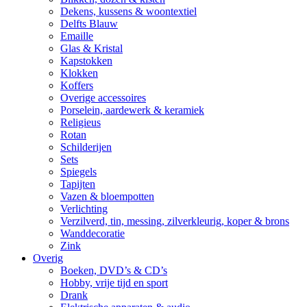
Dekens, kussens & woontextiel
Delfts Blauw
Emaille
Glas & Kristal
Kapstokken
Klokken
Koffers
Overige accessoires
Porselein, aardewerk & keramiek
Religieus
Rotan
Schilderijen
Sets
Spiegels
Tapijten
Vazen & bloempotten
Verlichting
Verzilverd, tin, messing, zilverkleurig, koper & brons
Wanddecoratie
Zink
Overig
Boeken, DVD’s & CD’s
Hobby, vrije tijd en sport
Drank