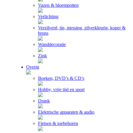
Vazen & bloempotten
Verlichting
Verzilverd, tin, messing, zilverkleurig, koper &
brons
Wanddecoratie
Zink
Overig
Boeken, DVD’s & CD’s
Hobby, vrije tijd en sport
Drank
Elektrische apparaten & audio
Fietsen & toebehoren