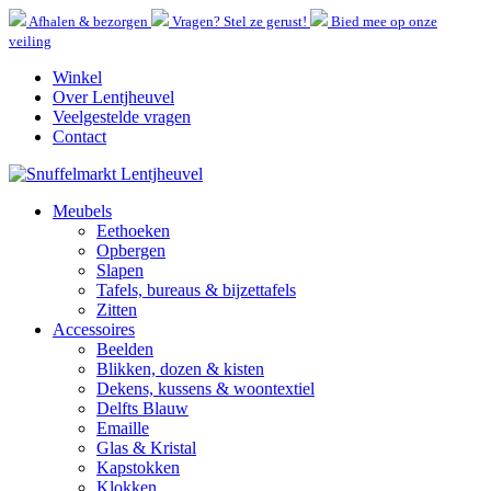
Afhalen & bezorgen
Vragen? Stel ze gerust!
Bied mee op onze
veiling
Winkel
Over Lentjheuvel
Veelgestelde vragen
Contact
Meubels
Eethoeken
Opbergen
Slapen
Tafels, bureaus & bijzettafels
Zitten
Accessoires
Beelden
Blikken, dozen & kisten
Dekens, kussens & woontextiel
Delfts Blauw
Emaille
Glas & Kristal
Kapstokken
Klokken