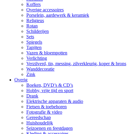
Koffers
Overige accessoires
Porselein, aardewerk & keramiek
Religieus
Rotan
Schilderijen
Sets
Spiegels
Tapijten
Vazen & bloempotten
Verlichting
Verzilverd, tin, messing, zilverkleurig, koper & brons
Wanddecoratie
Zink
Overig
Boeken, DVD’s & CD’s
Hobby, vrije tijd en sport
Drank
Elektrische apparaten & audio
Fietsen & toebehoren
Fotografie & video
Gereedschap
Huishoudelijk
Seizoenen en feestdagen
Kleding & accessoires