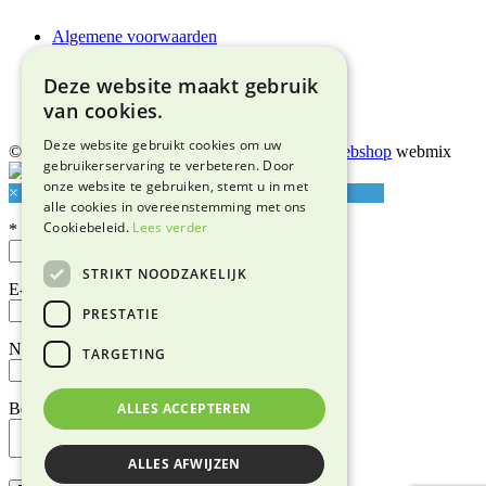
Algemene voorwaarden
Privacyverklaring
Bezorgen & afhalen
Deze website maakt gebruik
Retourneren & garantie
van cookies.
Adres & route
Deze website gebruikt cookies om uw
© 2026 Snuffelmarkt Lentjheuvel |
Maatwerk webshop
webmix
gebruikerservaring te verbeteren. Door
onze website te gebruiken, stemt u in met
×
alle cookies in overeenstemming met ons
Cookiebeleid.
Lees verder
*
STRIKT NOODZAKELIJK
E-mailadres*
PRESTATIE
Naam
TARGETING
Bericht
ALLES ACCEPTEREN
ALLES AFWIJZEN