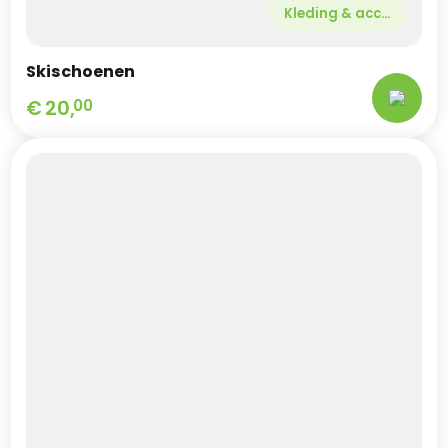
Kleding & acc...
Skischoenen
€
20,
00