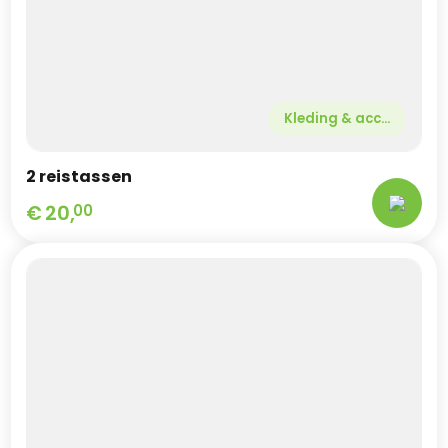
Kleding & acc...
2 reistassen
€
20,
00