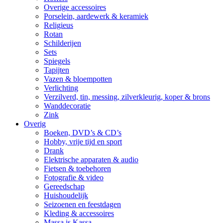
Overige accessoires
Porselein, aardewerk & keramiek
Religieus
Rotan
Schilderijen
Sets
Spiegels
Tapijten
Vazen & bloempotten
Verlichting
Verzilverd, tin, messing, zilverkleurig, koper & brons
Wanddecoratie
Zink
Overig
Boeken, DVD’s & CD’s
Hobby, vrije tijd en sport
Drank
Elektrische apparaten & audio
Fietsen & toebehoren
Fotografie & video
Gereedschap
Huishoudelijk
Seizoenen en feestdagen
Kleding & accessoires
Massa is Kassa