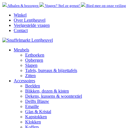
Afhalen & bezorgen
Vragen? Stel ze gerust!
Bied mee op onze veiling
Winkel
Over Lentjheuvel
Veelgestelde vragen
Contact
Meubels
Eethoeken
Opbergen
Slapen
Tafels, bureaus & bijzettafels
Zitten
Accessoires
Beelden
Blikken, dozen & kisten
Dekens, kussens & woontextiel
Delfts Blauw
Emaille
Glas & Kristal
Kapstokken
Klokken
Koffers