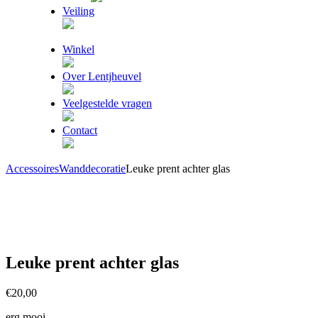
Veiling
Winkel
Over Lentjheuvel
Veelgestelde vragen
Contact
Accessoires
Wanddecoratie
Leuke prent achter glas
Leuke prent achter glas
€
20,00
erg mooi