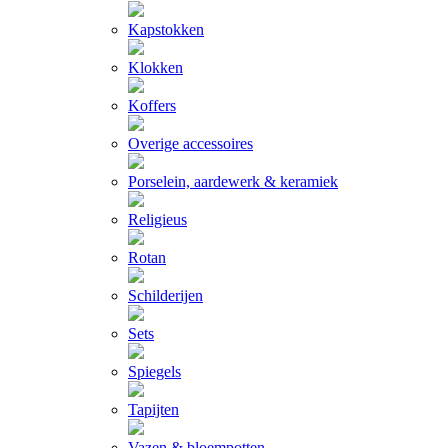
Kapstokken
Klokken
Koffers
Overige accessoires
Porselein, aardewerk & keramiek
Religieus
Rotan
Schilderijen
Sets
Spiegels
Tapijten
Vazen & bloempotten