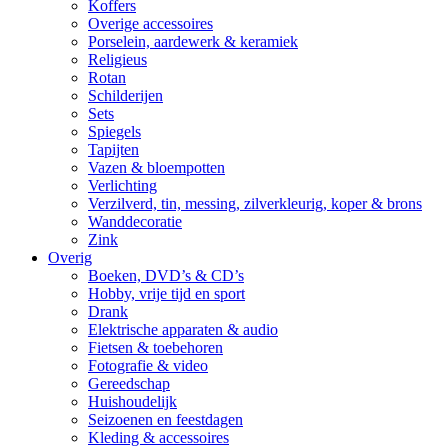
Koffers
Overige accessoires
Porselein, aardewerk & keramiek
Religieus
Rotan
Schilderijen
Sets
Spiegels
Tapijten
Vazen & bloempotten
Verlichting
Verzilverd, tin, messing, zilverkleurig, koper & brons
Wanddecoratie
Zink
Overig
Boeken, DVD’s & CD’s
Hobby, vrije tijd en sport
Drank
Elektrische apparaten & audio
Fietsen & toebehoren
Fotografie & video
Gereedschap
Huishoudelijk
Seizoenen en feestdagen
Kleding & accessoires