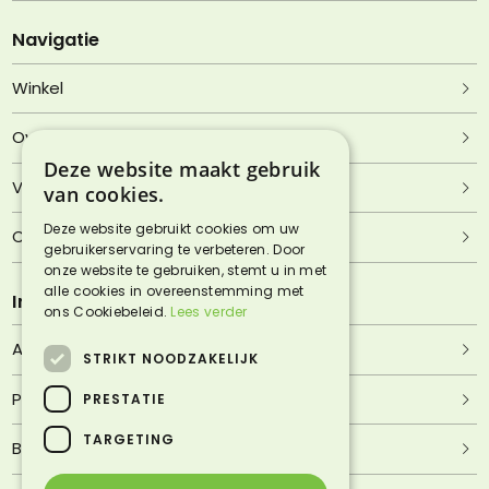
Navigatie
Winkel
Over Lentjheuvel
Deze website maakt gebruik
Veelgestelde vragen
van cookies.
Deze website gebruikt cookies om uw
Contact
gebruikerservaring te verbeteren. Door
onze website te gebruiken, stemt u in met
alle cookies in overeenstemming met
Informatie
ons Cookiebeleid.
Lees verder
Algemene voorwaarden
STRIKT NOODZAKELIJK
Privacyverklaring
PRESTATIE
TARGETING
Bezorgen & afhalen