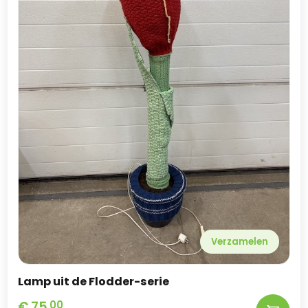
Verzamelen
Lamp uit de Flodder-serie
€
75,
00