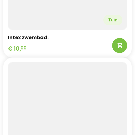
Tuin
Intex zwembad.
€
10,
00