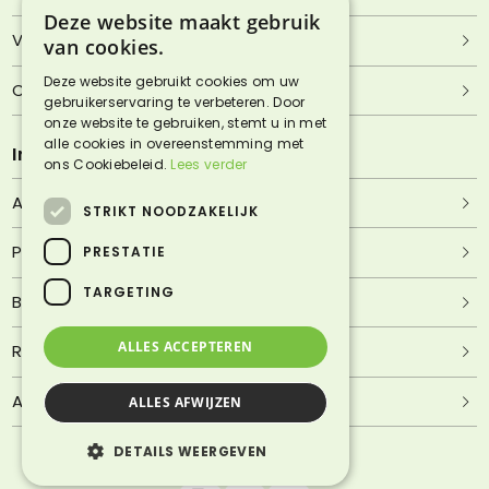
Deze website maakt gebruik
Veelgestelde vragen
van cookies.
Deze website gebruikt cookies om uw
Contact
gebruikerservaring te verbeteren. Door
onze website te gebruiken, stemt u in met
alle cookies in overeenstemming met
Informatie
ons Cookiebeleid.
Lees verder
Algemene voorwaarden
STRIKT NOODZAKELIJK
Privacyverklaring
PRESTATIE
TARGETING
Bezorgen & afhalen
ALLES ACCEPTEREN
Retourneren & garantie
Adres & route
ALLES AFWIJZEN
DETAILS WEERGEVEN