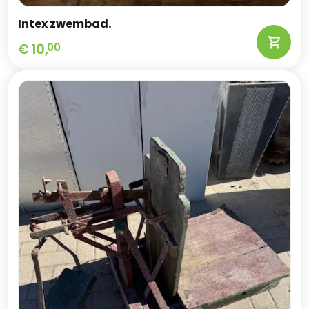
Intex zwembad.
€
10,
00