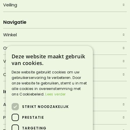
Veiling
Navigatie
Winkel
Over Lentjheuvel
Deze website maakt gebruik
Veelgestelde vragen
van cookies.
Deze website gebruikt cookies om uw
Contact
gebruikerservaring te verbeteren. Door
onze website te gebruiken, stemt u in met
alle cookies in overeenstemming met
Informatie
ons Cookiebeleid.
Lees verder
Algemene voorwaarden
STRIKT NOODZAKELIJK
Privacyverklaring
PRESTATIE
TARGETING