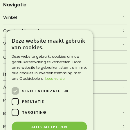
Navigatie
Winkel
Over Lentjheuvel
Deze website maakt gebruik
Veelgestelde vragen
van cookies.
Contact
Deze website gebruikt cookies om uw
gebruikerservaring te verbeteren. Door
onze website te gebruiken, stemt u in met
alle cookies in overeenstemming met
Informatie
ons Cookiebeleid.
Lees verder
Algemene voorwaarden
STRIKT NOODZAKELIJK
Privacyverklaring
PRESTATIE
TARGETING
Bezorgen & afhalen
Retourneren & garantie
ALLES ACCEPTEREN