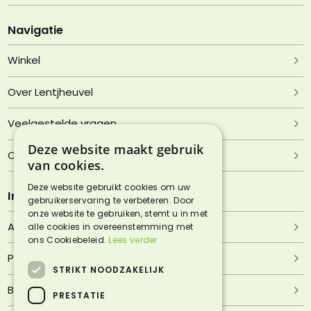
Navigatie
Winkel
Over Lentjheuvel
Veelgestelde vragen
Deze website maakt gebruik
Contact
van cookies.
Deze website gebruikt cookies om uw
Informatie
gebruikerservaring te verbeteren. Door
onze website te gebruiken, stemt u in met
Algemene voorwaarden
alle cookies in overeenstemming met
ons Cookiebeleid.
Lees verder
Privacyverklaring
STRIKT NOODZAKELIJK
Bezorgen & afhalen
PRESTATIE