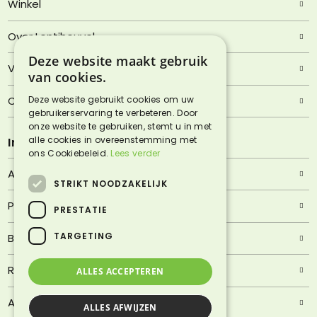
Winkel
Over Lentjheuvel
Deze website maakt gebruik
Veelgestelde vragen
van cookies.
Contact
Deze website gebruikt cookies om uw
gebruikerservaring te verbeteren. Door
onze website te gebruiken, stemt u in met
alle cookies in overeenstemming met
Informatie
ons Cookiebeleid.
Lees verder
Algemene voorwaarden
STRIKT NOODZAKELIJK
Privacyverklaring
PRESTATIE
TARGETING
Bezorgen & afhalen
Retourneren & garantie
ALLES ACCEPTEREN
Adres & route
ALLES AFWIJZEN