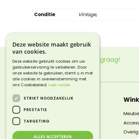
Conditie
Vintage,
Deze website maakt gebruik
van cookies.
Vragen?
We helpen je graag!
Deze website gebruikt cookies om uw
gebruikerservaring te verbeteren. Door
Neem contact met ons op
onze website te gebruiken, stemt u in met
alle cookies in overeenstemming met
ons Cookiebeleid.
Lees verder
STRIKT NOODZAKELIJK
Contactgegevens
Wink
PRESTATIE
Snuffelmarkt Lentjheuvel
Meube
Bokslootweg 1
TARGETING
Access
6142 AB Einighausen
Overig
ALLES ACCEPTEREN