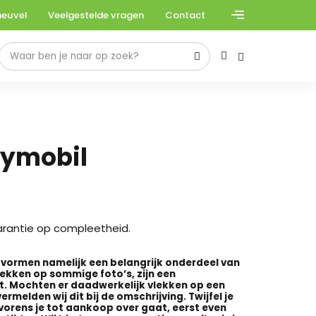
heuvel
Veelgestelde vragen
Contact
aymobil
arantie op compleetheid.
e vormen namelijk een belangrijk onderdeel van
lekken op sommige foto’s, zijn een
ht. Mochten er daadwerkelijk vlekken op een
ermelden wij dit bij de omschrijving. Twijfel je
vorens je tot aankoop over gaat, eerst even