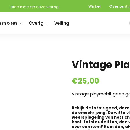
Winkel
Over Lentj
Bied mee op onze veiling
essoires
Overig
Veiling
Vintage Pl
€
25,00
Vintage playmobil, geen g
Bekijk de foto’s goed, dez
de omschrijving. De witte v
weerspiegeling van het lic
kast, tafel oud zitten, dan v
over een item? Kom dan, al