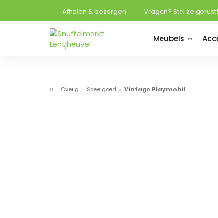
Afhalen & bezorgen
Vragen? Stel ze gerust!
Meubels
Acc
Overig
Speelgoed
Vintage Playmobil