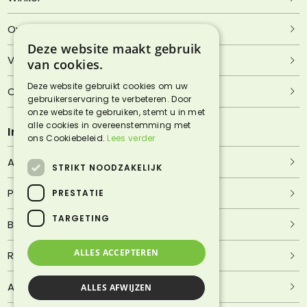
Over Lentjheuvel
Deze website maakt gebruik
Veelgestelde vragen
van cookies.
Deze website gebruikt cookies om uw
Contact
gebruikerservaring te verbeteren. Door
onze website te gebruiken, stemt u in met
alle cookies in overeenstemming met
Informatie
ons Cookiebeleid.
Lees verder
Algemene voorwaarden
STRIKT NOODZAKELIJK
Privacyverklaring
PRESTATIE
TARGETING
Bezorgen & afhalen
ALLES ACCEPTEREN
Retourneren & garantie
Adres & route
ALLES AFWIJZEN