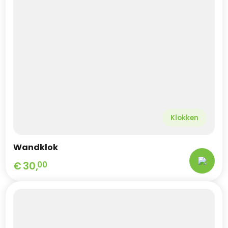
Klokken
Wandklok
€
30,
00